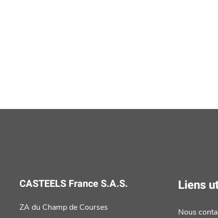
CASTEELS France S.A.S.
Liens ut
ZA du Champ de Courses
Nous conta