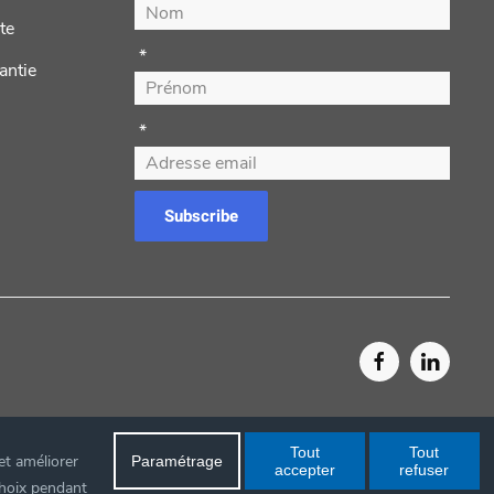
te
*
antie
*
Subscribe
Tout
Tout
et améliorer
Paramétrage
accepter
refuser
choix pendant