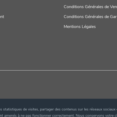
Conditions Générales de Ven
ent
Conditions Générales de Gar
Mentions Légales
 statistiques de visites, partager des contenus sur les réseaux sociaux 
eront amenés à ne pas fonctionner correctement. Nous conservons votre 