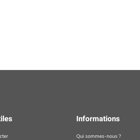
iles
Informations
cter
Qui sommes-nous ?